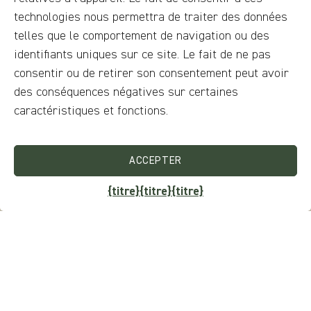
Jusqu'à 1 heure
technologies nous permettra de traiter des données
Type de visite
telles que le comportement de navigation ou des
Visite en petit groupe
,
Visite individuelle
,
Visite
identifiants uniques sur ce site. Le fait de ne pas
privée
consentir ou de retirer son consentement peut avoir
des conséquences négatives sur certaines
Existe-t-il des audioguides?
caractéristiques et fonctions.
Sur demande
Langues disponibles
ACCEPTER
Anglais
,
Italien
Coût du billet
{titre}
{titre}
{titre}
Il n'inclut pas de billet