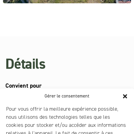
Détails
Convient pour
Enfants
,
Couples
,
Familles
,
Groupes
,
Individuel
Gérer le consentement
Saison indiquée
Pour vous offrir la meilleure expérience possible,
Toutes les saisons
nous utilisons des technologies telles que les
cookies pour stocker et/ou accéder aux informations
Durée / heure de visite
relatives à l'appareil. Le fait de consentir à ces