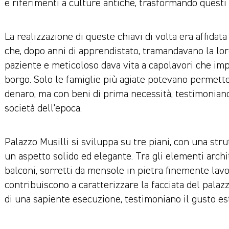
e riferimenti a culture antiche, trasformando questi 
La realizzazione di queste chiavi di volta era affidata
che, dopo anni di apprendistato, tramandavano la loro
paziente e meticoloso dava vita a capolavori che impr
borgo. Solo le famiglie più agiate potevano permette
denaro, ma con beni di prima necessità, testimoniando
società dell’epoca.
Palazzo Musilli si sviluppa su tre piani, con una stru
un aspetto solido ed elegante. Tra gli elementi archit
balconi, sorretti da mensole in pietra finemente lavor
contribuiscono a caratterizzare la facciata del palazz
di una sapiente esecuzione, testimoniano il gusto est