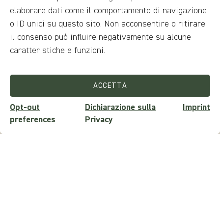
elaborare dati come il comportamento di navigazione
Telefono
o ID unici su questo sito. Non acconsentire o ritirare
il consenso può influire negativamente su alcune
UNITED
caratteristiche e funzioni.
STATES
+1
Nazionalità
ACCETTA
Opt-out
Dichiarazione sulla
Imprint
Il tuo messaggio
preferences
Privacy
Informazioni di viaggio (opzionale)