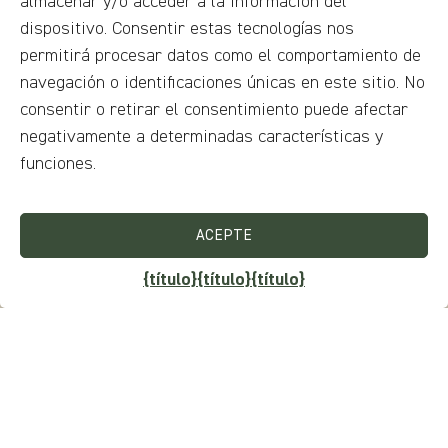
almacenar y/o acceder a la información del
dispositivo. Consentir estas tecnologías nos
permitirá procesar datos como el comportamiento de
Teléfono
navegación o identificaciones únicas en este sitio. No
UNITED
consentir o retirar el consentimiento puede afectar
STATES
negativamente a determinadas características y
+1
Nacionalidad
funciones.
ACEPTE
Tu mensaje
{título}
{título}
{título}
Información sobre el viaje (opcional)