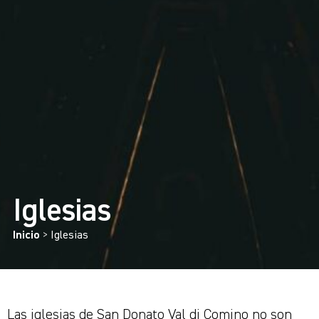
Iglesias
Inicio
>
Iglesias
Las iglesias de San Donato Val di Comino no son