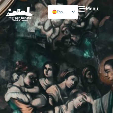
Menú
Español