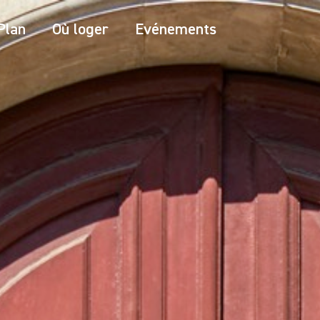
Plan
Où loger
Evénements