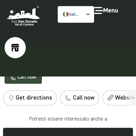
Menu
Italiano
Eremo Bottega
Call now
Get directions
Call now
Websit
Potresti essere interessato anche a