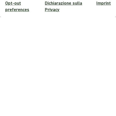
Opt-out
Dichiarazione sulla
Imprint
preferences
Privacy
Richiedi informazioni
Nome
Cognome