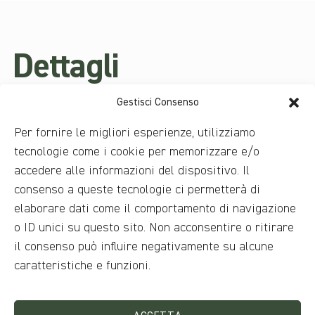
Dettagli
Gestisci Consenso
Adatto per
Per fornire le migliori esperienze, utilizziamo
Accessibile a utenti su sedia a rotelle
,
Bambini
,
tecnologie come i cookie per memorizzare e/o
Coppie
,
Famiglie
,
Gruppi
,
Individuale
accedere alle informazioni del dispositivo. Il
Stagione indicata
consenso a queste tecnologie ci permetterà di
Tutte le stagioni
elaborare dati come il comportamento di navigazione
o ID unici su questo sito. Non acconsentire o ritirare
il consenso può influire negativamente su alcune
Durata / tempo di visita
caratteristiche e funzioni.
Fino ad 1 ora
Tipologia di tour