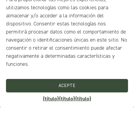
Detalles
utilizamos tecnologías como las cookies para
almacenar y/o acceder a la información del
Adecuado para
dispositivo. Consentir estas tecnologías nos
Accesible para usuarios de sillas de ruedas
,
permitirá procesar datos como el comportamiento de
Niños
,
Parejas
,
Familias
,
Grupos
,
Individual
navegación o identificaciones únicas en este sitio. No
consentir o retirar el consentimiento puede afectar
Estación indicada
negativamente a determinadas características y
Todas las estaciones
funciones.
Duración/tiempo de visita
ACEPTE
Hasta 1 hora
{título}
{título}
{título}
Tipo de recorrido
Esta atracción es parte de una visita guiada.
,
Tour en grupos pequeños
,
Recorrido individual
,
Tour privado