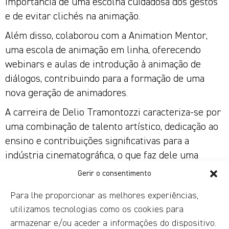
importância de uma escolha cuidadosa dos gestos
e de evitar clichés na animação.
Além disso, colaborou com a Animation Mentor,
uma escola de animação em linha, oferecendo
webinars e aulas de introdução à animação de
diálogos, contribuindo para a formação de uma
nova geração de animadores.
A carreira de Delio Tramontozzi caracteriza-se por
uma combinação de talento artístico, dedicação ao
ensino e contribuições significativas para a
indústria cinematográfica, o que faz dele uma
figura respeitada no domínio da animação e dos
Gerir o consentimento
efeitos visuais.
Para lhe proporcionar as melhores experiências,
utilizamos tecnologias como os cookies para
O médio
armazenar e/ou aceder a informações do dispositivo.