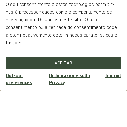
sandonatense,
O seu consentimento a estas tecnologias permitir-
nos-á processar dados como o comportamento de
coração e garra no
navegação ou IDs únicos neste sítio. O não
consentimento ou a retirada do consentimento pode
futebol italiano
afetar negativamente determinadas caraterísticas e
funções.
Mauro Rufo, nascido em 12 de maio de 1953, é um
antigo futebolista italiano que jogou como médio
durante a sua carreira profissional. Iniciou a sua
ACEITAR
carreira futebolística no Cassino da Série D, onde
Opt-out
Dichiarazione sulla
Imprint
demonstrou as suas capacidades técnicas e
preferences
Privacy
tácticas, atraindo a atenção de clubes de categorias
superiores. Em 1973, esteve temporariamente
ligado à Lazio para participar no Torneio Anglo-
Italiano, uma experiência que lhe permitiu
confrontar-se com as realidades do futebol
internacional.