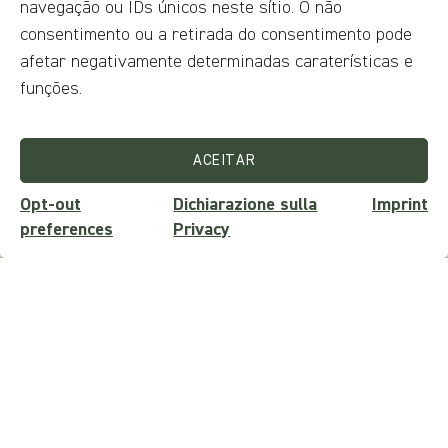
navegação ou IDs únicos neste sítio. O não
Subscreva a nossa newsletter para receber constantemente as
nossas ofertas especiais
consentimento ou a retirada do consentimento pode
afetar negativamente determinadas caraterísticas e
funções.
ENVIAR A SOLICITAÇÃO
ACEITAR
Opt-out
Dichiarazione sulla
Imprint
preferences
Privacy
Boletim informativo
Quer manter-se atualizado sobre eventos, curiosidades,
concursos, descontos, passeios e experiências?