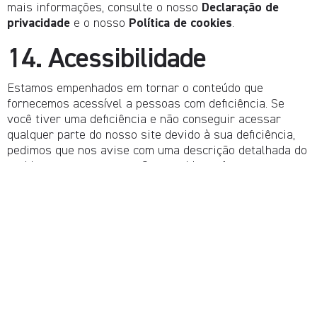
mais informações, consulte o nosso
Declaração de
privacidade
e o nosso
Política de cookies
.
14. Acessibilidade
Estamos empenhados em tornar o conteúdo que
fornecemos acessível a pessoas com deficiência. Se
você tiver uma deficiência e não conseguir acessar
qualquer parte do nosso site devido à sua deficiência,
pedimos que nos avise com uma descrição detalhada do
problema que encontrou. Se o problema for prontamente
identificável e resolvido de acordo com as ferramentas
e técnicas de tecnologia da informação padrão da
indústria, iremos resolvê-lo imediatamente.
15. Restrições de
exportação / Conformidade
legal