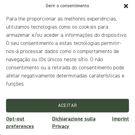
Borgo Antico
Gerir o consentimento
Para lhe proporcionar as melhores experiências,
utilizamos tecnologias como os cookies para
armazenar e/ou aceder a informações do dispositivo.
O seu consentimento a estas tecnologias permitir-
nos-á processar dados como o comportamento de
navegação ou IDs únicos neste sítio. O não
consentimento ou a retirada do consentimento pode
afetar negativamente determinadas caraterísticas e
funções.
DESCUBRA O ITINERÁRIO
ACEITAR
Opt-out
Dichiarazione sulla
Imprint
Rota
preferences
Privacy
Século XX