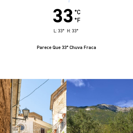
33
°C
°F
L:
33
°
H:
33
°
Parece Que
33
°
Chuva Fraca