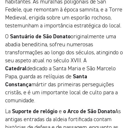
habitantes. As muralhas poligonais de San
Fedele, que remontam à época samnita, e a Torre
Medieval, erigida sobre um esporão rochoso,
testemunham a importância estratégica do local.
O
Santuário de São Donato
originalmente uma
abadia beneditina, sofreu numerosas
transformações ao longo dos séculos, atingindo o
seu aspeto atual no século XVIII. A
Catedral
dedicado a Santa Maria e São Marcelo
Papa, guarda as relíquias de
Santa
Constança
mártir das primeiras perseguições
cristãs, e é um importante local de culto para a
comunidade.
La
Suporte de relógio
e
o Arco de São Donato
As
antigas entradas da aldeia fortificada contam
histórias de defesa e de passagem, enquanto as