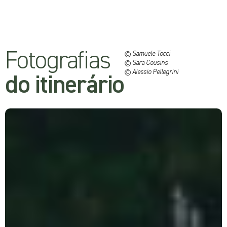
Fotografias
© Samuele Tocci
© Sara Cousins
© Alessio Pellegrini
do itinerário