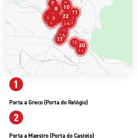
7
9
10
8
6
11
3
22
4
5
21
1
12
2
13
14
15
16
17
18
20
19
Porta a Greco (Porta do Relógio)
Porta a Maestro (Porta do Castelo)