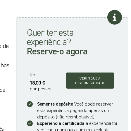
Quer ter esta
experiência?
o de
Reserve-o agora
nhos
De
VERIFIQUE A
18,00 €
DISPONIBILIDADE
por pessoa
 da
Somente depósito
Você pode reservar
esta experiência pagando apenas um
depósito (não reembolsável)
Experiência certificada
a experiência foi
ês
verificada para garantir um excelente