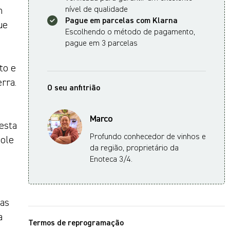
m
nível de qualidade
Pague em parcelas com Klarna
ue
Escolhendo o método de pagamento,
pague em 3 parcelas
to e
rra.
O seu anfitrião
Marco
esta
Profundo conhecedor de vinhos e
gole
da região, proprietário da
Enoteca 3/4.
tas
a
Termos de reprogramação