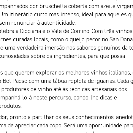
ompanhados por bruschetta coberta com azeite virge
. Um itinerário curto mas intenso, ideal para aqueles q
sem renunciar à autenticidade.
ebra a Ciociaria e o Vale de Comino. Com três vinhos
rnes curadas locais, como o queijo pecorino San Dona
ce uma verdadeira imersão nos sabores genuínos da te
curiosidades sobre os ingredientes, para que possa
 que querem explorar os melhores vinhos italianos, 
o Bel Paese com uma tábua repleta de iguarias. Cada 
 produtores de vinho até às técnicas artesanais dos
companhá-lo-á neste percurso, dando-lhe dicas e
produtos.
ador, pronto a partilhar os seus conhecimentos, anedo
orma de apreciar cada copo. Será uma oportunidade par