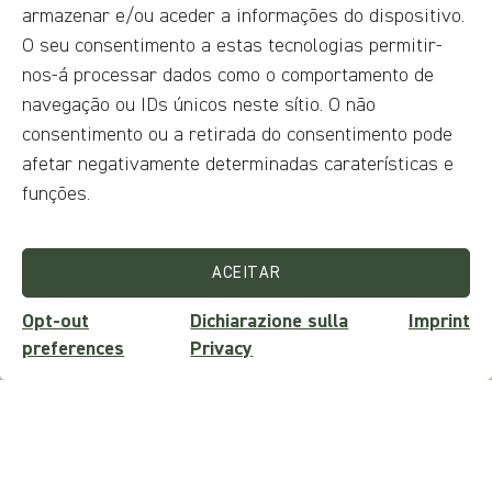
armazenar e/ou aceder a informações do dispositivo.
O seu consentimento a estas tecnologias permitir-
nos-á processar dados como o comportamento de
navegação ou IDs únicos neste sítio. O não
consentimento ou a retirada do consentimento pode
Pedidos?
afetar negativamente determinadas caraterísticas e
funções.
SOLICITAR INFORMAÇÕES
ACEITAR
Opt-out
Dichiarazione sulla
Imprint
preferences
Privacy