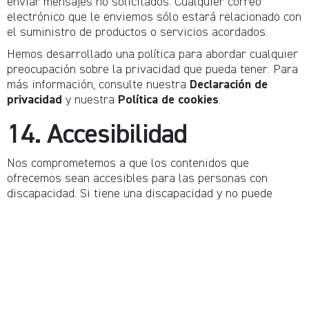
enviar mensajes no solicitados. Cualquier correo
electrónico que le enviemos sólo estará relacionado con
el suministro de productos o servicios acordados.
Hemos desarrollado una política para abordar cualquier
preocupación sobre la privacidad que pueda tener. Para
más información, consulte nuestra
Declaración de
privacidad
y nuestra
Política de cookies
.
14. Accesibilidad
Nos comprometemos a que los contenidos que
ofrecemos sean accesibles para las personas con
discapacidad. Si tiene una discapacidad y no puede
acceder a cualquier parte de nuestro sitio web debido a
su discapacidad, le pedimos que nos avise incluyendo
una descripción detallada del problema que ha
encontrado. Si el problema es fácilmente identificable y
se puede resolver de acuerdo con las herramientas y
técnicas de la tecnología de la información estándar del
sector, lo resolveremos rápidamente.