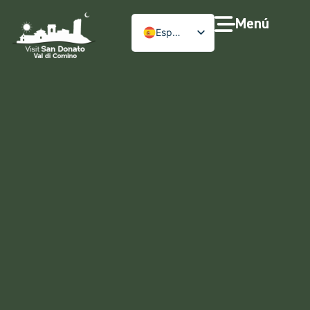
Menú
Español