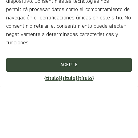
dispositivo. Consentir estas tecnologías nos
permitirá procesar datos como el comportamiento de
navegación o identificaciones únicas en este sitio. No
consentir o retirar el consentimiento puede afectar
negativamente a determinadas características y
funciones.
ACEPTE
{título}
{título}
{título}
Boletín de noticias
¿Quiere estar al día de eventos, curiosidades, concursos,
descuentos, visitas y experiencias?