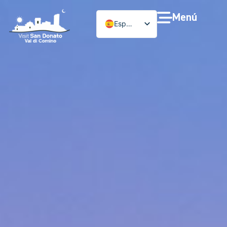
Menú
Español