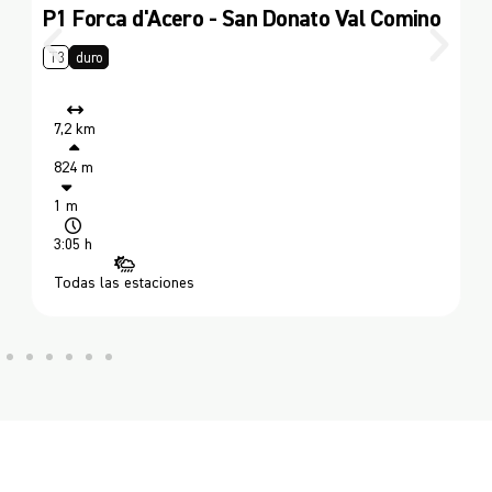
P4 Rave Rosse - Royal Mines - M. Pizzuto
T3
moderado
5 km
504 m
506 m
2:35 h
Todas las
estaciones