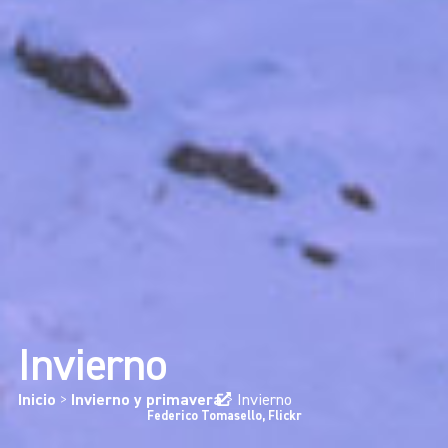
Invierno
Inicio
>
Invierno y primavera
>
Invierno
Federico Tomasello, Flickr