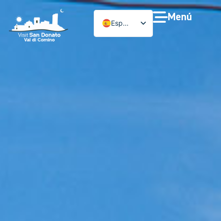
Menú
Español