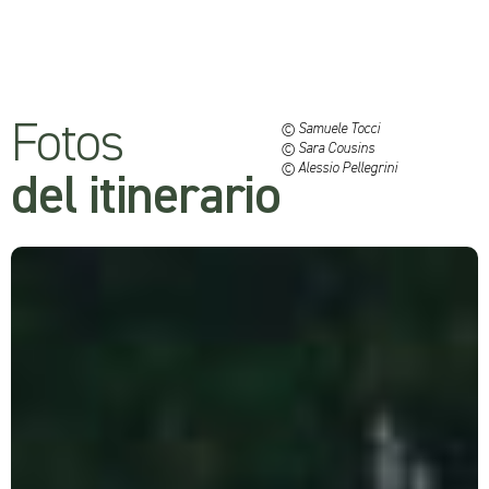
Fotos
© Samuele Tocci
© Sara Cousins
© Alessio Pellegrini
del itinerario