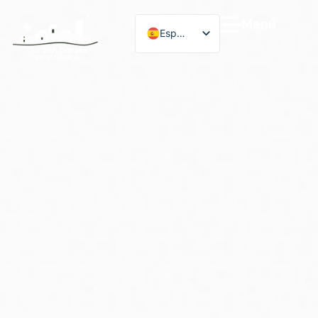
Menú
Español