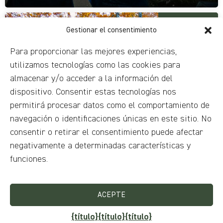
a partir de 30
Gestionar el consentimiento
por persona
Un viaje a través de los colores de
Para proporcionar las mejores experiencias,
la naturaleza: descubra el alma del
follaje en Forca d'Acero
utilizamos tecnologías como las cookies para
almacenar y/o acceder a la información del
dispositivo. Consentir estas tecnologías nos
permitirá procesar datos como el comportamiento de
navegación o identificaciones únicas en este sitio. No
consentir o retirar el consentimiento puede afectar
negativamente a determinadas características y
funciones.
ACEPTE
a partir de 30
por persona
{título}
{título}
{título}
En las crestas del Monte Panico: Un