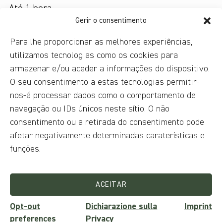
Até 1 hora
Gerir o consentimento
Tipo de passeio
Esta atração faz parte de uma visita guiada
,
Para lhe proporcionar as melhores experiências,
Passeio em grupo pequeno
utilizamos tecnologias como os cookies para
,
Passeio individual
,
armazenar e/ou aceder a informações do dispositivo.
Tour privado
O seu consentimento a estas tecnologias permitir-
Existem guias de áudio?
nos-á processar dados como o comportamento de
Sim, a pedido
navegação ou IDs únicos neste sítio. O não
Idiomas disponíveis
consentimento ou a retirada do consentimento pode
afetar negativamente determinadas caraterísticas e
Inglês
,
Italiano
funções.
Custo do ingresso
Não inclui ingresso
ACEITAR
Opt-out
Dichiarazione sulla
Imprint
preferences
Privacy