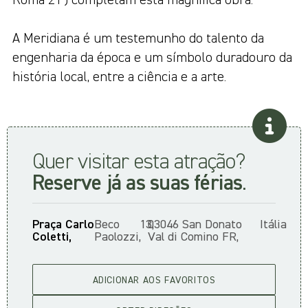
Roma 21’) completam esta magnífica obra.
A Meridiana é um testemunho do talento da
engenharia da época e um símbolo duradouro da
história local, entre a ciência e a arte.
Quer visitar esta atração?
Reserve já as suas férias
.
Praça Carlo
Beco
13,
03046 San Donato
Itália
Coletti,
Paolozzi,
Val di Comino FR,
ADICIONAR AOS FAVORITOS