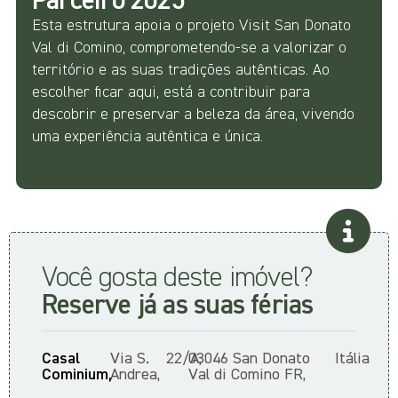
Parceiro 2025
Esta estrutura apoia o projeto Visit San Donato
Val di Comino, comprometendo-se a valorizar o
território e as suas tradições autênticas. Ao
escolher ficar aqui, está a contribuir para
descobrir e preservar a beleza da área, vivendo
uma experiência autêntica e única.
Você gosta deste imóvel?
Reserve já as suas férias
Casal
Via S.
22/A,
03046 San Donato
Itália
Cominium,
Andrea,
Val di Comino FR,