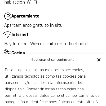
habitación
,
Wi-Fi
Aparcamiento
Aparcamiento gratuito in situ
Internet
Hay Internet WiFi gratuito en todo el hotel.
Cocina
Gestionar el consentimiento
Minibar, Tostadora
Para proporcionar las mejores experiencias,
Cuarto de baño
utilizamos tecnologías como las cookies para
Secador de pelo, Bidé, Papel higiénico, Ducha,
almacenar y/o acceder a la información del
Artículos de aseo gratuitos, WC
dispositivo. Consentir estas tecnologías nos
permitirá procesar datos como el comportamiento de
Sala de estar
navegación o identificaciones únicas en este sitio. No
Escritorio, Comedor