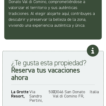
Donato Val di Comino, comprometiéndose a
valorizar el territorio y sus auténticas
tradiciones. Al elegir alojarte aquí, contribuyes a
descubrir y preservar la belleza de la zona,
viviendo una experiencia auténtica y única.
¿Te gusta esta propiedad?
Reserva tus vacaciones
ahora
La Grotte
Via
507,
03046 San Donato
Italia
Resort,
Sandro
Val di Comino FR,
Pertini,