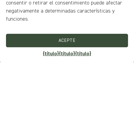
consentir o retirar el consentimiento puede afectar
negativamente a determinadas características y
Medios de comunicación y tecnología
funciones.
Teléfono, TV
Dormitorio
ACEPTE
Doble
{título}
{título}
{título}
Condiciones de reserva
Desayuno incluido, Cancelación gratuita
Servicios de habitaciones
Plancha y tabla de planchar, Enchufe junto a la
cama, Calefacción, Servicio despertador
Servicios de recepción
Compras