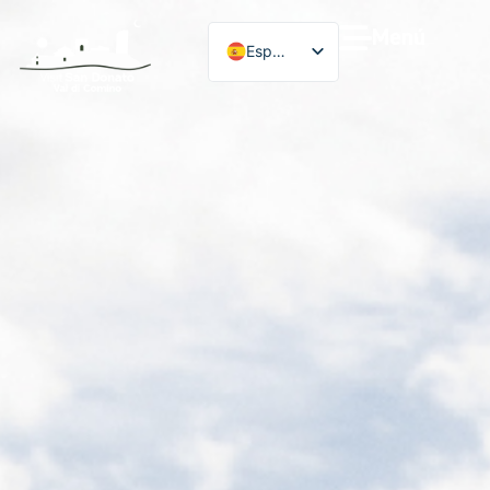
Menú
Español