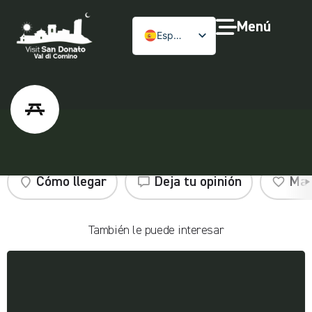
Menú
Español
Área de picnic San Fedele
Cómo llegar
Deja tu opinión
Mar
También le puede interesar