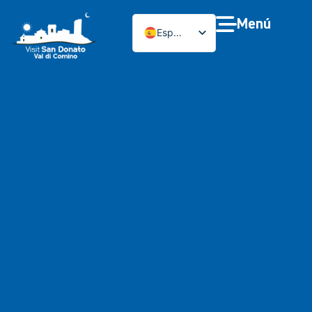
Menú
Español