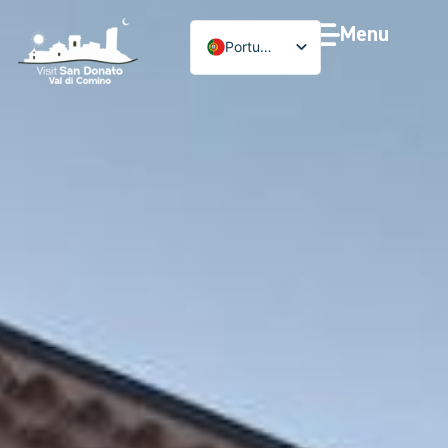
Menu
Português