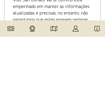
Visit San Donato Val di Comino está
empenhado em manter as informações
atualizadas e precisas; no entanto, não
garantimos que estes estejam sempre
corretos, completos ou atualizados. Não
assumimos qualquer responsabilidade
por quaisquer inconvenientes ou danos
decorrentes direta ou indiretamente do
uso destas informações. Os visitantes
são aconselhados a verificar as
informações com fontes originais antes
de planejarem suas visitas.
Número
060062-AGR-
EN060062B5WTU9F7
da
00011 (CIR)
(CIN)
licença: