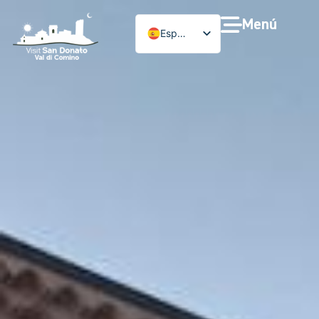
Menú
Español