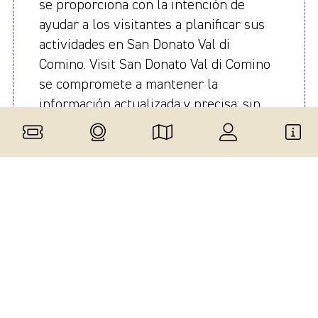
se proporciona con la intención de
ayudar a los visitantes a planificar sus
actividades en San Donato Val di
Comino. Visit San Donato Val di Comino
se compromete a mantener la
información actualizada y precisa; sin
embargo, no garantizamos que éstos
sean siempre correctos, completos o
actualizados. No asumimos ninguna
responsabilidad por cualquier
inconveniente o daño que surja directa
o indirectamente del uso de esta
información. Se recomienda a los
visitantes que verifiquen la información
con fuentes originales antes de
planificar sus visitas.