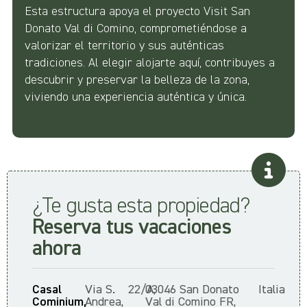
Esta estructura apoya el proyecto Visit San
Donato Val di Comino, comprometiéndose a
valorizar el territorio y sus auténticas
tradiciones. Al elegir alojarte aquí, contribuyes a
descubrir y preservar la belleza de la zona,
viviendo una experiencia auténtica y única.
¿Te gusta esta propiedad?
Reserva tus vacaciones
ahora
Casal
Via S.
22/A,
03046 San Donato
Italia
Cominium,
Andrea,
Val di Comino FR,