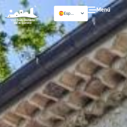
Menú
Español