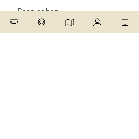
Para
saber
La información contenida en este sitio
se proporciona con la intención de
ayudar a los visitantes a planificar sus
actividades en San Donato Val di
Comino. Visit San Donato Val di Comino
se compromete a mantener la
información actualizada y precisa; sin
embargo, no garantizamos que éstos
sean siempre correctos, completos o
actualizados. No asumimos ninguna
responsabilidad por cualquier
inconveniente o daño que surja directa
o indirectamente del uso de esta