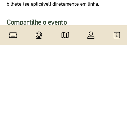
bilhete (se aplicável) diretamente em linha.
Compartilhe
o evento
Data e hora
do evento
06 Ago 2027
18:00
-
20:00