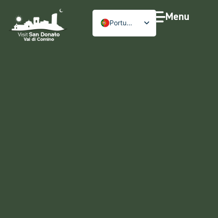
Menu
Português