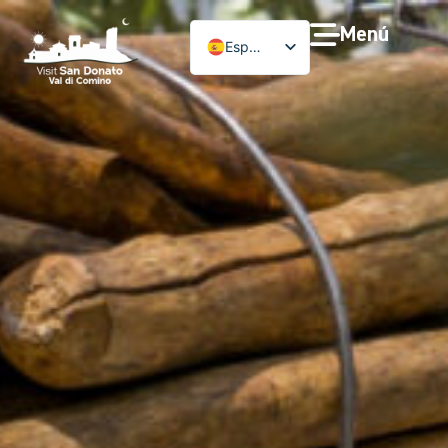
Menú
Español