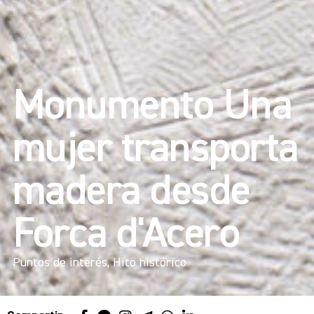
Monumento Una
mujer transporta
madera desde
Forca d'Acero
Puntos de interés
,
Hito histórico