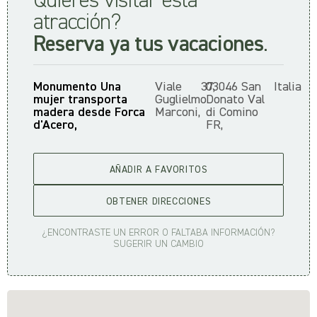
Quieres visitar esta
atracción?
Reserva ya tus vacaciones
.
Monumento Una
Viale
37,
03046 San
Italia
mujer transporta
Guglielmo
Donato Val
madera desde Forca
Marconi,
di Comino
d'Acero,
FR,
AÑADIR A FAVORITOS
OBTENER DIRECCIONES
¿ENCONTRASTE UN ERROR O FALTABA INFORMACIÓN?
SUGERIR UN CAMBIO