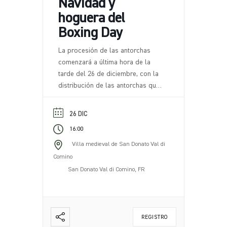
Navidad y
hoguera del
Boxing Day
La procesión de las antorchas
comenzará a última hora de la
tarde del 26 de diciembre, con la
distribución de las antorchas que
acompañarán a los participantes a
lo largo de una ruta escénica por
26 DIC
la naturaleza circundante. La ruta,
16:00
caracterizada por tramos de
sendero fáciles y evocadores,
Villa medieval de San Donato Val di
serpentea por las colinas que
Comino
rodean San Donato Val di Comino,
San Donato Val di Comino, FR
con la posibilidad de admirar [...]
REGISTRO