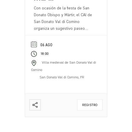
Con ocasión de la fiesta de San
Donato Obispo y Mártir, el CAI de
San Donato Val di Comino
organiza un sugestivo paseo
nocturno con antorchas. El evento
incluye un paseo nocturno por los
06 AGO
senderos de nuestro territorio,
18:00
iluminados con antorchas,
creando una atmósfera única y
Villa medieval de San Donato Val di
evocadora. Al final del recorrido,
Comino
en un mirador panorámico, una
San Donato Val di Comino, FR
antorcha [...].
REGISTRO