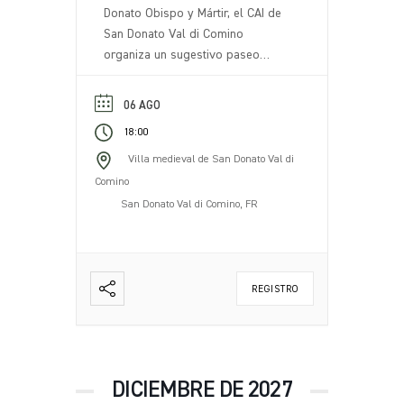
Donato Obispo y Mártir, el CAI de
San Donato Val di Comino
organiza un sugestivo paseo
nocturno con antorchas. El evento
incluye un paseo nocturno por los
06 AGO
senderos de nuestro territorio,
18:00
iluminados con antorchas,
creando una atmósfera única y
Villa medieval de San Donato Val di
evocadora. Al final del recorrido,
Comino
en un mirador panorámico, una
San Donato Val di Comino, FR
antorcha [...].
REGISTRO
DICIEMBRE DE 2027