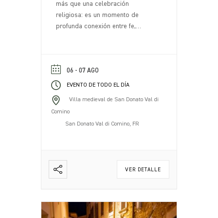
más que una celebración
religiosa: es un momento de
profunda conexión entre fe,
tradición y comunidad. Cada año,
el 7 de agosto, San Donato Val di
Comino se transforma en un lugar
de encuentro y celebración,
06 - 07 AGO
atrayendo a residentes y visitantes
EVENTO DE TODO EL DÍA
que se reúnen para honrar al
Villa medieval de San Donato Val di
patrón [...].
Comino
San Donato Val di Comino, FR
VER DETALLE