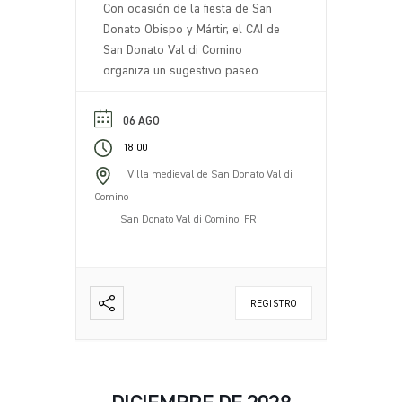
Con ocasión de la fiesta de San
Donato Obispo y Mártir, el CAI de
San Donato Val di Comino
organiza un sugestivo paseo
nocturno con antorchas. El evento
incluye un paseo nocturno por los
06 AGO
senderos de nuestro territorio,
18:00
iluminados con antorchas,
creando una atmósfera única y
Villa medieval de San Donato Val di
evocadora. Al final del recorrido,
Comino
en un mirador panorámico, una
San Donato Val di Comino, FR
antorcha [...].
REGISTRO