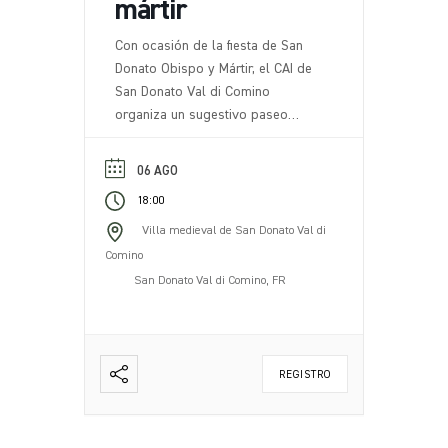
mártir
Con ocasión de la fiesta de San
Donato Obispo y Mártir, el CAI de
San Donato Val di Comino
organiza un sugestivo paseo
nocturno con antorchas. El evento
incluye un paseo nocturno por los
06 AGO
senderos de nuestro territorio,
18:00
iluminados con antorchas,
creando una atmósfera única y
Villa medieval de San Donato Val di
evocadora. Al final del recorrido,
Comino
en un mirador panorámico, una
San Donato Val di Comino, FR
antorcha [...].
REGISTRO