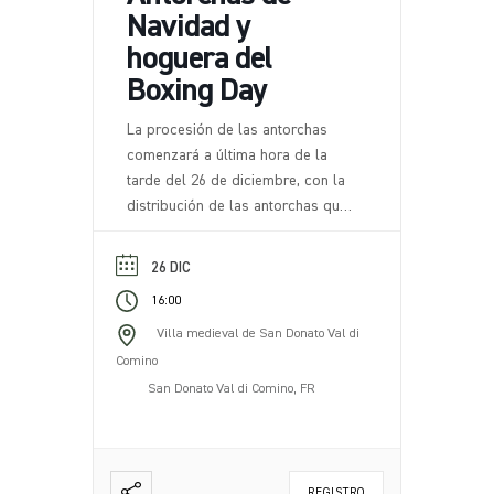
Navidad y
hoguera del
Boxing Day
La procesión de las antorchas
comenzará a última hora de la
tarde del 26 de diciembre, con la
distribución de las antorchas que
acompañarán a los participantes a
lo largo de una ruta escénica por
26 DIC
la naturaleza circundante. La ruta,
16:00
caracterizada por tramos de
sendero fáciles y evocadores,
Villa medieval de San Donato Val di
serpentea por las colinas que
Comino
rodean San Donato Val di Comino,
San Donato Val di Comino, FR
con la posibilidad de admirar [...]
REGISTRO