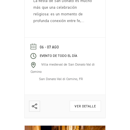
La fiesta de San Donato es mucho
más que una celebración
religiosa: es un momento de
profunda conexión entre fe,
tradición y comunidad. Cada año,
el 7 de agosto, San Donato Val di
Comino se transforma en un lugar
de encuentro y celebración,
06 - 07 AGO
atrayendo a residentes y visitantes
EVENTO DE TODO EL DÍA
que se reúnen para honrar al
Villa medieval de San Donato Val di
patrón [...].
Comino
San Donato Val di Comino, FR
VER DETALLE