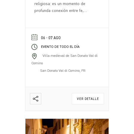
religiosa: es un momento de
profunda conexión entre fe,
tradición y comunidad. Cada año,
el 7 de agosto, San Donato Val di
Comino se transforma en un lugar
de encuentro y celebración,
06 - 07 AGO
atrayendo a residentes y visitantes
EVENTO DE TODO EL DÍA
que se reúnen para honrar al
Villa medieval de San Donato Val di
patrón [...].
Comino
San Donato Val di Comino, FR
VER DETALLE