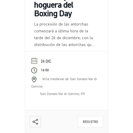
hoguera del
Boxing Day
La procesión de las antorchas
comenzará a última hora de la
tarde del 26 de diciembre, con la
distribución de las antorchas que
acompañarán a los participantes a
lo largo de una ruta escénica por
26 DIC
la naturaleza circundante. La ruta,
16:00
caracterizada por tramos de
sendero fáciles y evocadores,
Villa medieval de San Donato Val di
serpentea por las colinas que
Comino
rodean San Donato Val di Comino,
San Donato Val di Comino, FR
con la posibilidad de admirar [...]
REGISTRO