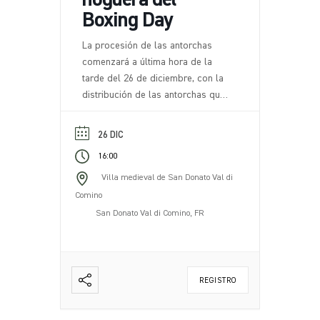
Boxing Day
La procesión de las antorchas
comenzará a última hora de la
tarde del 26 de diciembre, con la
distribución de las antorchas que
acompañarán a los participantes a
lo largo de una ruta escénica por
26 DIC
la naturaleza circundante. La ruta,
16:00
caracterizada por tramos de
sendero fáciles y evocadores,
Villa medieval de San Donato Val di
serpentea por las colinas que
Comino
rodean San Donato Val di Comino,
San Donato Val di Comino, FR
con la posibilidad de admirar [...]
REGISTRO