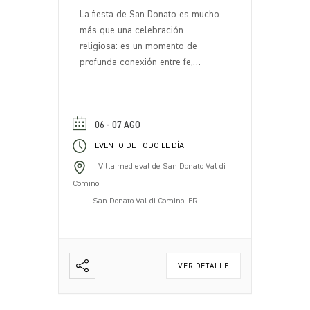
La fiesta de San Donato es mucho
más que una celebración
religiosa: es un momento de
profunda conexión entre fe,
tradición y comunidad. Cada año,
el 7 de agosto, San Donato Val di
Comino se transforma en un lugar
de encuentro y celebración,
06 - 07 AGO
atrayendo a residentes y visitantes
EVENTO DE TODO EL DÍA
que se reúnen para honrar al
Villa medieval de San Donato Val di
patrón [...].
Comino
San Donato Val di Comino, FR
VER DETALLE