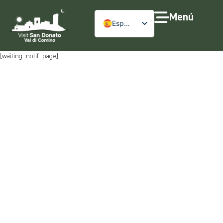
Menú
Español
[waiting_notif_page]