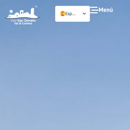
Menú
Español