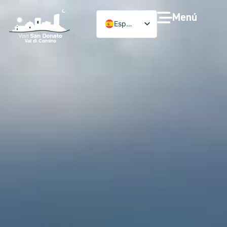
Menú
Español