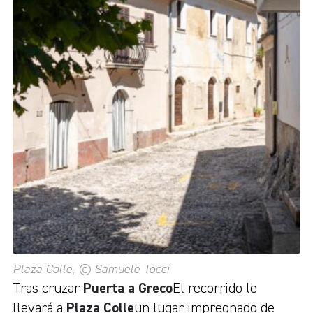
Plaza Colle, © Samuele Tocci
Tras cruzar
Puerta a Greco
El recorrido le
llevará a
Plaza Colle
un lugar impregnado de